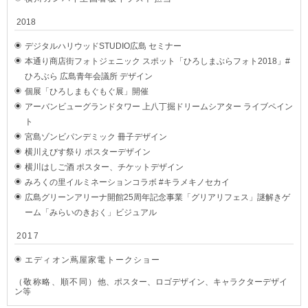
2018
デジタルハリウッドSTUDIO広島 セミナー
本通り商店街フォトジェニック スポット「ひろしまぶらフォト2018」#
ひろぶら 広島青年会議所 デザイン
個展「ひろしまもぐもぐ展」開催
アーバンビューグランドタワー 上八丁掘ドリームシアター ライブペイン
ト
宮島ゾンビパンデミック 冊子デザイン
横川えびす祭り ポスターデザイン
横川はしご酒 ポスター、チケットデザイン
みろくの里イルミネーションコラボ #キラメキノセカイ
広島グリーンアリーナ開館25周年記念事業「グリアリフェス」謎解きゲ
ーム「みらいのきおく」ビジュアル
2017
エディオン蔦屋家電トークショー
（敬称略、順不同）
他、ポスター、ロゴデザイン、キャラクターデザイ
ン等