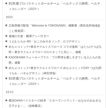
B2所属プロバスケットボールチーム「ベルテックス静岡」
ベルテ
ィ
カレンダー（2023~）
2023
広島県横川駅前「Welcome to YOKOGAWA!」横断幕（西区役所地域起
こし推進課）
進物の大進・雛博アンバサダー
うえむらちか MV「おこのみやきソング」ロゴデザイン
めちゃコミック×東京ヤクルトスワローズ コラボ漫画「はたらけ!つば九
郎～東京ヤクルトスワローズのスタッフと共に～」連載
KADOKAWA ウォーカープラス「プロ野球を愛しすぎている人たちの生
態」連載
めちゃコミック×東京ヤクルトスワローズ めちゃコミックDAY つば九郎
うちわ・パネルデザイン（神宮球場）
B2所属プロバスケットボールチーム「ベルテックス静岡」
ベルテ
ィ
カレンダー（2023~）
2022
横浜DeNAベイスターズ/絵本「スターマン☆ランド～おなかのおおきな
王子さま～」（岩崎書店）