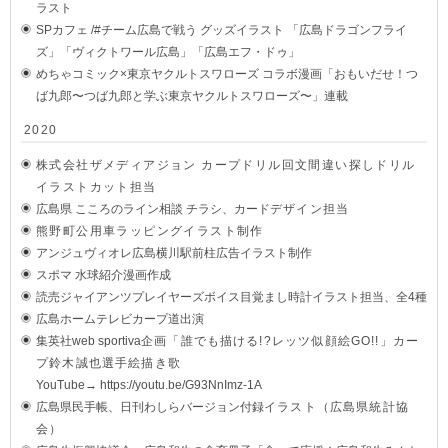
ラスト
SPカフェ /#チーム広島で戦う グッズイラスト 「広島ドラゴンフライ
ズ」「ヴィクトワール広島」「広島エフ・ドゥ」
めちゃコミック×東京ヤクルトスワローズ コラボ漫画「おもいだせ！つ
ば九郎〜つば九郎と学ぶ東京ヤクルトスワローズ〜」連載
2020
株式会社ザメディアジョン カープドリル回文間違い探しドリル
イラストカット担当
広島県 こころのライン相談 チラシ、カード
デザイン担当
熊野町公用車ラッピングイラスト制作
アンジュヴィオレ広島横川駅前柱広告イラスト制作
スポマ 水球紹介漫画作成
読売ジャイアンツプレイヤーズボイス目覚まし時計イラスト担当、全4種
広島ホームテレビカープ道出演
集英社web sportiva
企画「誰でも描ける!?レッツ似顔絵GO!!」カー
プ鈴木誠也選手絵描き歌
YouTube→ https://youtu.be/G93NnImz-1A
広島県民手帳、日刊わしらバージョン付録
イラスト（広島県統計協
会）