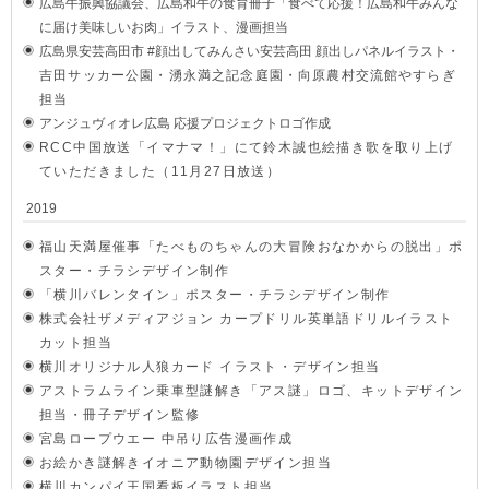
広島牛振興協議会、広島和牛の食育冊子「食べて応援！広島和牛みんな
に届け美味しいお肉」イラスト、漫画担当
広島県安芸高田市 #顔出してみんさい安芸高田 顔出しパネルイラスト
・
吉田サッカー公園・湧永満之記念庭園・向原農村交流館やすらぎ
担当
アンジュヴィオレ広島 応援プロジェクトロゴ作成
RCC中国放送「イマナマ！」にて鈴木誠也絵描き歌を取り上げ
ていただきました（11月27日放送）
2019
福山天満屋催事「たべものちゃんの大冒険おなかからの脱出」ポ
スター・チラシデザイン制作
「横川バレンタイン」ポスター・チラシデザイン制作
株式会社ザ
メディアジョン カープドリル英単語ドリルイラスト
カット担当
横川オリジナル人狼カード イラスト・デザイン担当
アストラムライン乗車型謎解き「アス謎」ロゴ、キットデザイン
担当・冊子デザイン監修
宮島ロープウエー 中吊り広告漫画作成
お絵かき謎解きイオニア動物園デザイン担当
横川カンパイ王国看板イラスト担当