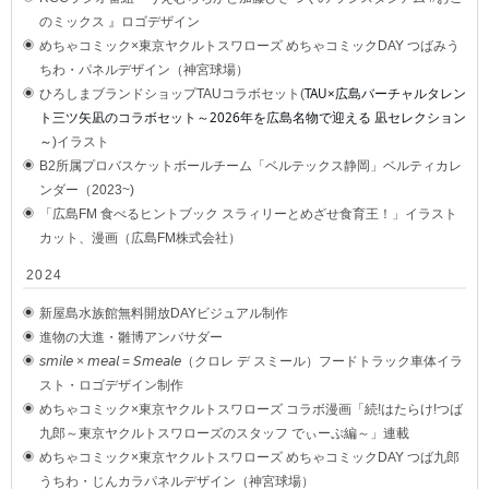
のミックス 』ロゴデザイン
めちゃコミック×東京ヤクルトスワローズ めちゃコミックDAY つばみう
ちわ・パネルデザイン（神宮球場）
TAU×広島バーチャルタレン
ひろしまブランドショップTAUコラボセット(
ト三ツ矢凪のコラボセット～2026年を広島名物で迎える 凪セレクション
～
)イラスト
B2所属プロバスケットボールチーム「ベルテックス静岡」ベルティカレ
ンダー（2023~)
「広島FM 食べるヒントブック スラィリーとめざせ食育王！」イラスト
カット、漫画（広島FM株式会社）
2024
新屋島水族館無料開放DAYビジュアル制作
進物の大進・雛博アンバサダー
𝘴𝘮𝘪𝘭𝘦 × 𝘮𝘦𝘢𝘭 = 𝘚𝘮𝘦𝘢𝘭𝘦（クロレ デ スミール）フードトラック車体イラ
スト・ロゴデザイン制作
めちゃコミック×東京ヤクルトスワローズ コラボ漫画「続!はたらけ!つば
九郎～東京ヤクルトスワローズのスタッフ でぃーぷ編～」連載
めちゃコミック×東京ヤクルトスワローズ めちゃコミックDAY つば九郎
うちわ・じんカラパネルデザイン（神宮球場）