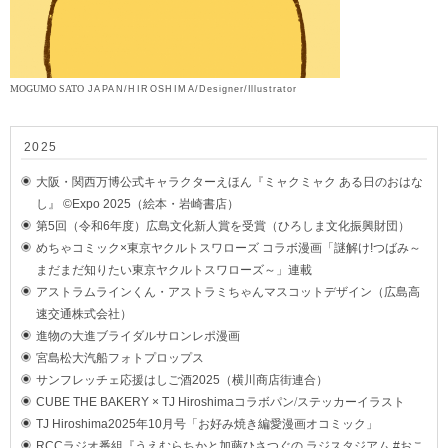
MOGUMO SATO
JAPAN/HIROSHIMA
/
Designer/Illustrator
2025
大阪・関西万博公式キャラクターえほん『ミャクミャク ある日のおはな
し』 ©Expo 2025
（絵本・岩崎書店）
第5回（令和6年度）広島文化新人賞を受賞（ひろしま文化振興財団）
めちゃコミック×東京ヤクルトスワローズ コラボ漫画「謎解け!つばみ～
まだまだ知りたい東京ヤクルトスワローズ～」連載
アストラムラインくん・アストラミちゃんマスコットデザイン（広島高
速交通株式会社）
進物の大進ブライダルサロンレポ漫画
宮島松大汽船フォトプロップス
サンフレッチェ応援はしご酒2025（横川商店街連合）
CUBE THE BAKERY × TJ Hiroshima
コラボパン/ステッカーイラスト
TJ Hiroshima2025年10月号「お好み焼き編愛漫画オコミック」
RCCラジオ番組『うえむらちかと加藤ひさつぐの ラジスタジアム #おこ