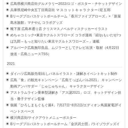
広島県横川商店街グルメラリー2022/ロゴ・ポスター・チケットデザイン
兵庫県尼崎中央五丁目商店街
マスコットキャラクター/尼五郎
Bリーグプロバスケットボールチーム「香川ファイブアローズ」×「
新屋
島水族館」
マナやん コラボグッズ
靴下屋 広島本通り店 クリスマスノベルティステッカーイラスト
めちゃコミック×東京ヤクルトスワローズ コラボ漫画「続!おもいだせ!つ
ば九郎～もっと知りたい東京ヤクルトスワローズ～」連載
アルパーク広島無印良品、ムジラーとしてテレビ出演・取材（4月22日
放送・広島ニュースTSS）
2021
ダイハツ広島販売/顔出しパネルイラスト・謎解きイベントキット制作
広島「食」の観光キャンペーン「広島てっぱんバル2021」 キャンペーン
動画アンバサダー「じゅじゅちゃん」 キャラクターデザイン
アストラムライン乗車型謎解き「アス謎2021」ロゴ、キットデザイン担
当・冊子デザイン監修
個展「ひろしまもぐもぐ展4」7月27日~8月2日/エディオン蔦屋家電2Fイ
ベントスペース
横川商店街/テイクアウトメニューポスター
Bリーグプロバスケットボールチーム「金沢武士団」/ライゾウグッズイ